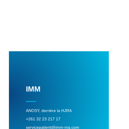
IMM
ANOSY, derrière la HJRA
+261 32 23 217 17
servicepatient@imm-mg.com