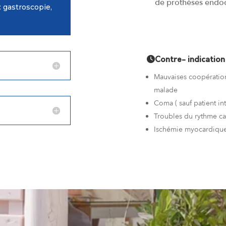
de prothèses endoc
: gastroscopie,
Contre- indication
Mauvaises coopératio
malade
Coma ( sauf patient in
Troubles du rythme c
Ischémie myocardique