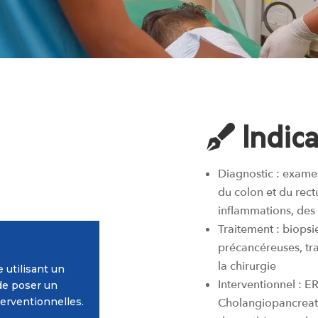
Indica
Diagnostic : exame
du colon et du rec
inflammations, de
Traitement : biopsi
précancéreuses, tr
la chirurgie
 utilisant un
Interventionnel : 
de poser un
terventionnelles.
Cholangiopancreato