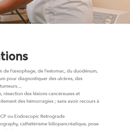
tions
n de l’œsophage, de l’estomac, du duodénum,
tum pour diagnostiquer des ulcères, des
s tumeurs…
e, résection des lésions cancéreuses et
aitement des hémorragies ; sans avoir recours à
ERCP ou Endoscopic Retrograde
graphy, cathétérisme biliopancréatique, pose