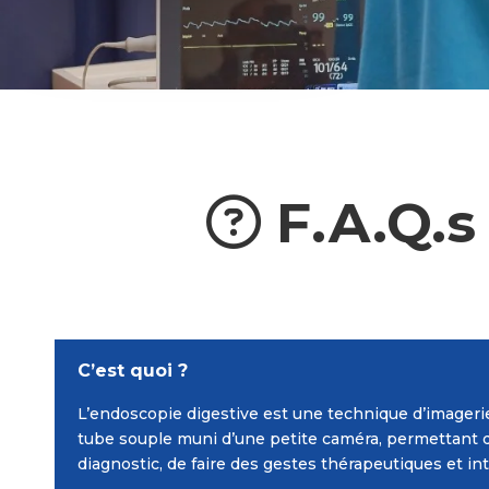
F.A.Q.s
C’est quoi ?
L’endoscopie digestive est une technique d’imagerie
tube souple muni d’une petite caméra, permettant 
diagnostic, de faire des gestes thérapeutiques et in